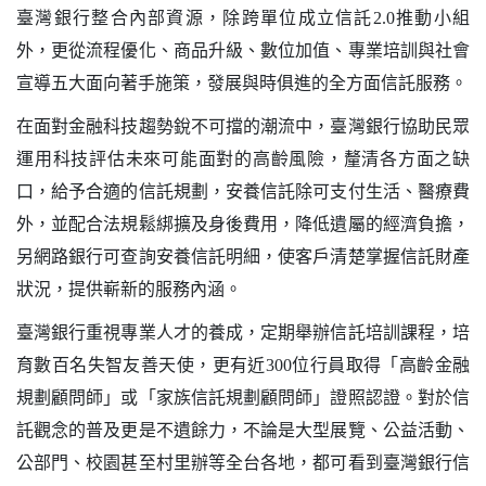
臺灣銀行整合內部資源，除跨單位成立信託2.0推動小組
外，更從流程優化、商品升級、數位加值、專業培訓與社會
宣導五大面向著手施策，發展與時俱進的全方面信託服務。
在面對金融科技趨勢銳不可擋的潮流中，臺灣銀行協助民眾
運用科技評估未來可能面對的高齡風險，釐清各方面之缺
口，給予合適的信託規劃，安養信託除可支付生活、醫療費
外，並配合法規鬆綁擴及身後費用，降低遺屬的經濟負擔，
另網路銀行可查詢安養信託明細，使客戶清楚掌握信託財產
狀況，提供嶄新的服務內涵。
臺灣銀行重視專業人才的養成，定期舉辦信託培訓課程，培
育數百名失智友善天使，更有近300位行員取得「高齡金融
規劃顧問師」或「家族信託規劃顧問師」證照認證。對於信
託觀念的普及更是不遺餘力，不論是大型展覽、公益活動、
公部門、校園甚至村里辦等全台各地，都可看到臺灣銀行信