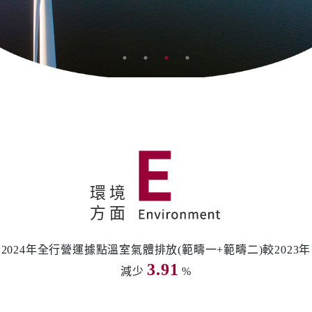
ESG議合
ESG首頁
臺灣銀行首頁
臺銀粉絲團
網站地圖
環境
意見回饋
方面
EN
2024年全行營運據點溫室氣體排放(範疇一+範疇二)較2023年
3.91
減少
%