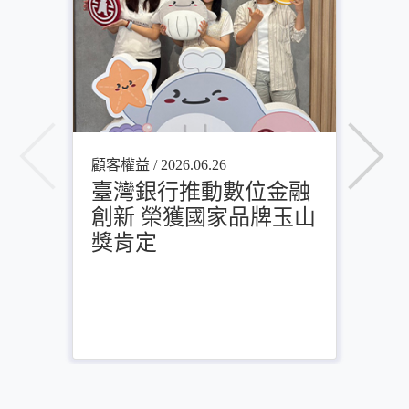
顧客權益 / 2026.06.26
顧客
臺灣銀行推動數位金融
臺
創新 榮獲國家品牌玉山
第
獎肯定
類
獎